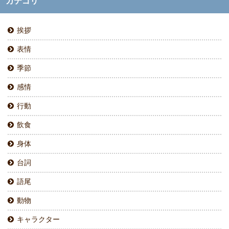
カテゴリ
挨拶
表情
季節
感情
行動
飲食
身体
台詞
語尾
動物
キャラクター