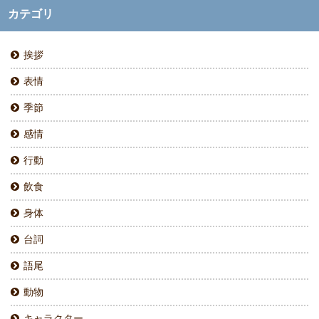
カテゴリ
挨拶
表情
季節
感情
行動
飲食
身体
台詞
語尾
動物
キャラクター