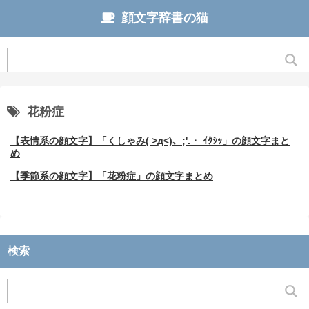
顔文字辞書の猫
花粉症
【表情系の顔文字】「くしゃみ( >д<)、;'.・ ｲｸｼｯ」の顔文字まと
め
【季節系の顔文字】「花粉症」の顔文字まとめ
検索