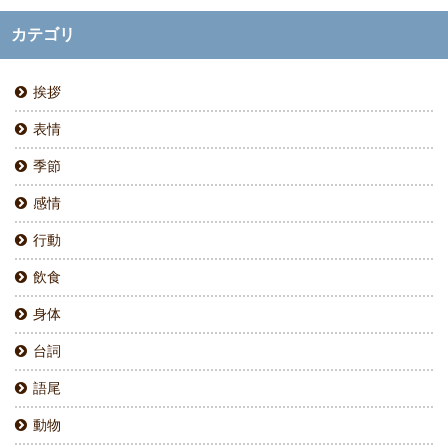
カテゴリ
挨拶
表情
季節
感情
行動
飲食
身体
台詞
語尾
動物