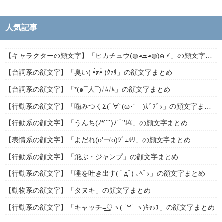
人気記事
【キャラクターの顔文字】「ピカチュウ(◍◕ܫ◕◍)ฅ ⚡」の顔文字まとめ
【台詞系の顔文字】「臭い( •́ฅ•̀ )ｸｯｻ」の顔文字まとめ
【台詞系の顔文字】「*(๑¯人¯)ﾅﾑﾅﾑ」の顔文字まとめ
【行動系の顔文字】「噛みつくΣ(ﾟ∀´(ω･´ )ｶﾞﾌﾞｯ」の顔文字まとめ
【行動系の顔文字】「うんち(ﾉ*˙˘˙)ﾉ⌒’💩」の顔文字まとめ
【表情系の顔文字】「よだれ(о'￢'о)ｼﾞｭﾙﾘ」の顔文字まとめ
【行動系の顔文字】「飛ぶ・ジャンプ」の顔文字まとめ
【行動系の顔文字】「唾を吐き出す( ﾟдﾟ) ､ﾍﾟｯ」の顔文字まとめ
【動物系の顔文字】「タヌキ」の顔文字まとめ
【行動系の顔文字】「キャッチ=͟͟͞͞♡ヽ( ˙꒳​˙ ヽ)ｷｬｯﾁ」の顔文字まとめ