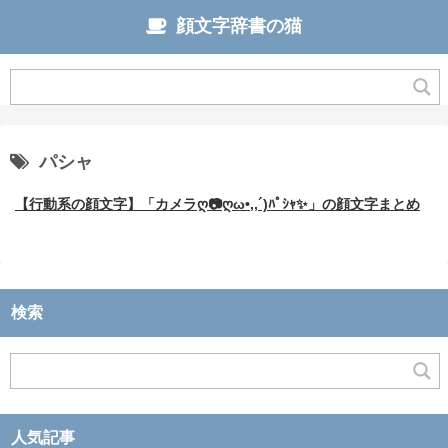
顔文字辞書の猫
パシャ
【行動系の顔文字】「カメラღ📷ღω•,,´)ﾊﾟｼｬ✨」の顔文字まとめ
検索
人気記事