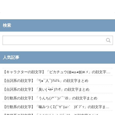
検索
人気記事
【キャラクターの顔文字】「ピカチュウ(◍◕ܫ◕◍)ฅ ⚡」の顔文字まとめ
【台詞系の顔文字】「*(๑¯人¯)ﾅﾑﾅﾑ」の顔文字まとめ
【台詞系の顔文字】「臭い( •́ฅ•̀ )ｸｯｻ」の顔文字まとめ
【行動系の顔文字】「うんち(ﾉ*˙˘˙)ﾉ⌒’💩」の顔文字まとめ
【行動系の顔文字】「噛みつくΣ(ﾟ∀´(ω･´ )ｶﾞﾌﾞｯ」の顔文字まとめ