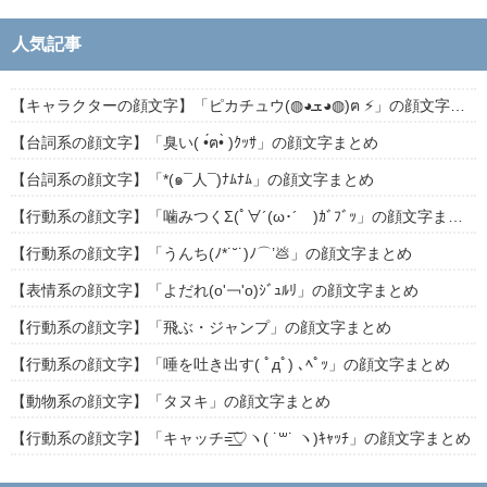
人気記事
【キャラクターの顔文字】「ピカチュウ(◍◕ܫ◕◍)ฅ ⚡」の顔文字まとめ
【台詞系の顔文字】「臭い( •́ฅ•̀ )ｸｯｻ」の顔文字まとめ
【台詞系の顔文字】「*(๑¯人¯)ﾅﾑﾅﾑ」の顔文字まとめ
【行動系の顔文字】「噛みつくΣ(ﾟ∀´(ω･´ )ｶﾞﾌﾞｯ」の顔文字まとめ
【行動系の顔文字】「うんち(ﾉ*˙˘˙)ﾉ⌒’💩」の顔文字まとめ
【表情系の顔文字】「よだれ(о'￢'о)ｼﾞｭﾙﾘ」の顔文字まとめ
【行動系の顔文字】「飛ぶ・ジャンプ」の顔文字まとめ
【行動系の顔文字】「唾を吐き出す( ﾟдﾟ) ､ﾍﾟｯ」の顔文字まとめ
【動物系の顔文字】「タヌキ」の顔文字まとめ
【行動系の顔文字】「キャッチ=͟͟͞͞♡ヽ( ˙꒳​˙ ヽ)ｷｬｯﾁ」の顔文字まとめ