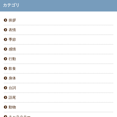
カテゴリ
挨拶
表情
季節
感情
行動
飲食
身体
台詞
語尾
動物
キャラクター