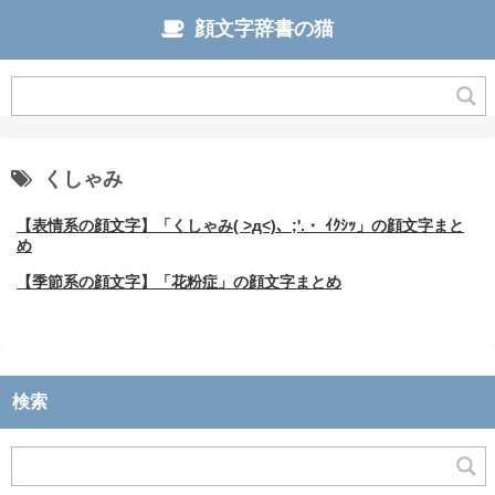
顔文字辞書の猫
くしゃみ
【表情系の顔文字】「くしゃみ( >д<)、;'.・ ｲｸｼｯ」の顔文字まと
め
【季節系の顔文字】「花粉症」の顔文字まとめ
検索