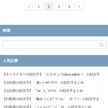
1
2
3
4
検索
人気記事
【キャラクターの顔文字】「ピカチュウ(◍◕ܫ◕◍)ฅ ⚡」の顔文字まとめ
【台詞系の顔文字】「臭い( •́ฅ•̀ )ｸｯｻ」の顔文字まとめ
【台詞系の顔文字】「*(๑¯人¯)ﾅﾑﾅﾑ」の顔文字まとめ
【行動系の顔文字】「噛みつくΣ(ﾟ∀´(ω･´ )ｶﾞﾌﾞｯ」の顔文字まとめ
【行動系の顔文字】「うんち(ﾉ*˙˘˙)ﾉ⌒’💩」の顔文字まとめ