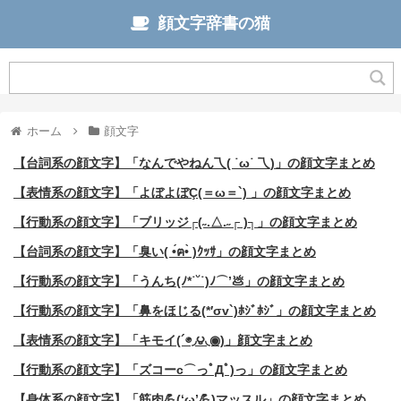
顔文字辞書の猫
ホーム
顔文字
【台詞系の顔文字】「なんでやねん乁( ˙ω˙ 乁)」の顔文字まとめ
【表情系の顔文字】「よぼよぼÇ(＝ω＝`) 」の顔文字まとめ
【行動系の顔文字】「ブリッジ┌(˶.△.˶┌ )┐」の顔文字まとめ
【台詞系の顔文字】「臭い( •́ฅ•̀ )ｸｯｻ」の顔文字まとめ
【行動系の顔文字】「うんち(ﾉ*˙˘˙)ﾉ⌒’💩」の顔文字まとめ
【行動系の顔文字】「鼻をほじる(*′σv`)ﾎｼﾞﾎｼﾞ」の顔文字まとめ
【表情系の顔文字】「キモイ(´◉◞౪◟◉)」顔文字まとめ
【行動系の顔文字】「ズコーc⌒っﾟДﾟ)っ」の顔文字まとめ
【身体系の顔文字】「筋肉💪(‘ω’💪)マッスル」の顔文字まとめ