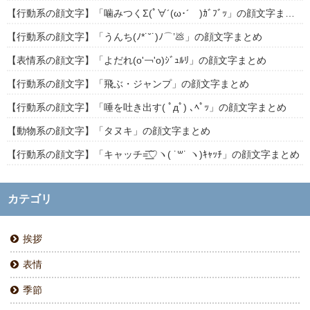
【行動系の顔文字】「噛みつくΣ(ﾟ∀´(ω･´ )ｶﾞﾌﾞｯ」の顔文字まとめ
【行動系の顔文字】「うんち(ﾉ*˙˘˙)ﾉ⌒’💩」の顔文字まとめ
【表情系の顔文字】「よだれ(о'￢'о)ｼﾞｭﾙﾘ」の顔文字まとめ
【行動系の顔文字】「飛ぶ・ジャンプ」の顔文字まとめ
【行動系の顔文字】「唾を吐き出す( ﾟдﾟ) ､ﾍﾟｯ」の顔文字まとめ
【動物系の顔文字】「タヌキ」の顔文字まとめ
【行動系の顔文字】「キャッチ=͟͟͞͞♡ヽ( ˙꒳​˙ ヽ)ｷｬｯﾁ」の顔文字まとめ
カテゴリ
挨拶
表情
季節