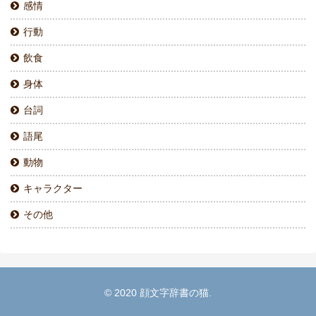
感情
行動
飲食
身体
台詞
語尾
動物
キャラクター
その他
© 2020 顔文字辞書の猫.