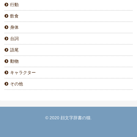
行動
飲食
身体
台詞
語尾
動物
キャラクター
その他
© 2020 顔文字辞書の猫.