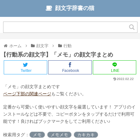
顔文字辞書の猫
ホーム
顔文字
行動
【行動系の顔文字】「メモ」の顔文字まとめ
Twitter
Facebook
LINE
2022.02.22
「メモ」の顔文字まとめです
ページ下部の関連ページ
もご覧ください。
定番から可愛いく使いやすい顔文字を厳選しています！ アプリのイ
ンストールなどは不要で、コピーボタンをタップするだけで利用可
能です！
良ければブックマークをしてご利用ください♪
検索用タグ：
メモ
メモメモ
カキカキ