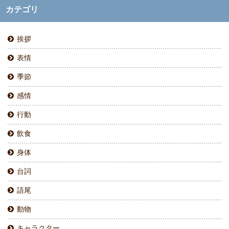
カテゴリ
挨拶
表情
季節
感情
行動
飲食
身体
台詞
語尾
動物
キャラクター