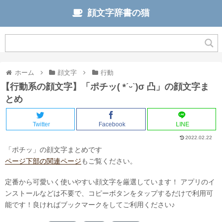
顔文字辞書の猫
ホーム
顔文字
行動
【行動系の顔文字】「ポチッ( *ˊᵕˋ)σ 凸」の顔文字ま
とめ
Twitter
Facebook
LINE
2022.02.22
「ポチッ」の顔文字まとめです
ページ下部の関連ページ
もご覧ください。
定番から可愛いく使いやすい顔文字を厳選しています！ アプリのイ
ンストールなどは不要で、コピーボタンをタップするだけで利用可
能です！
良ければブックマークをしてご利用ください♪