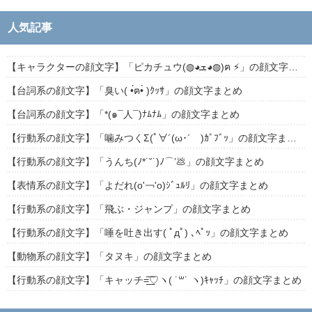
人気記事
【キャラクターの顔文字】「ピカチュウ(◍◕ܫ◕◍)ฅ ⚡」の顔文字まとめ
【台詞系の顔文字】「臭い( •́ฅ•̀ )ｸｯｻ」の顔文字まとめ
【台詞系の顔文字】「*(๑¯人¯)ﾅﾑﾅﾑ」の顔文字まとめ
【行動系の顔文字】「噛みつくΣ(ﾟ∀´(ω･´ )ｶﾞﾌﾞｯ」の顔文字まとめ
【行動系の顔文字】「うんち(ﾉ*˙˘˙)ﾉ⌒’💩」の顔文字まとめ
【表情系の顔文字】「よだれ(о'￢'о)ｼﾞｭﾙﾘ」の顔文字まとめ
【行動系の顔文字】「飛ぶ・ジャンプ」の顔文字まとめ
【行動系の顔文字】「唾を吐き出す( ﾟдﾟ) ､ﾍﾟｯ」の顔文字まとめ
【動物系の顔文字】「タヌキ」の顔文字まとめ
【行動系の顔文字】「キャッチ=͟͟͞͞♡ヽ( ˙꒳​˙ ヽ)ｷｬｯﾁ」の顔文字まとめ