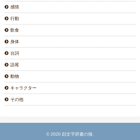
感情
行動
飲食
身体
台詞
語尾
動物
キャラクター
その他
© 2020 顔文字辞書の猫.